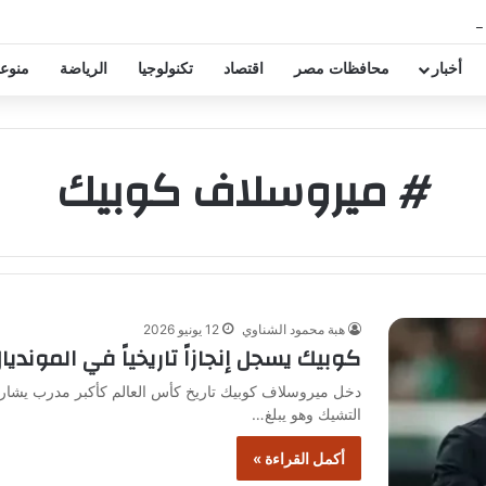
 تخفيض عقود زيزو والشناوي
أخبار
محافظات مصر
اقتصاد
تكنولوجيا
الرياضة
منوع
# ميروسلاف كوبيك
هبة محمود الشناوي
12 يونيو 2026
كوبيك يسجل إنجازاً تاريخياً في المونديا
دخل ميروسلاف كوبيك تاريخ كأس العالم كأكبر مدرب يشارك 
التشيك وهو يبلغ…
أكمل القراءة »