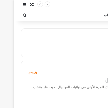
مقال عشوائي
إضافة عمود جا
بحث عن
ات
878
ل
للمرة الأولى في نهائيات المونديال، حيث قاد منتخب