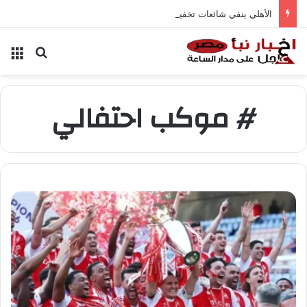
الأهلي ينفي شائعات تخفيض عقود زيزو والشناوي
بحث عن
الق
# موكب احتفالي