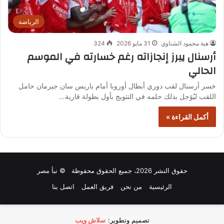
الرياضة
هبة محمود الشناوي
31 مايو 2026
324
أرسنال يبرز إنجازاته رغم خسارته في الموسم
الحالي
خسر أرسنال لقب دوري أبطال أوروبا أمام باريس سان جيرمان حامل
اللقب ليُؤجل بذلك حلمه في التتويج بأول بطولة قارية…
أكمل القراءة »
حقوق النشر 2026، جميع الحقوق محفوظة © نبأ مصر
الرئيسية
من نحن
فريق العمل
اتصل بنا
تصميم وتطوير:
سلاش ويب