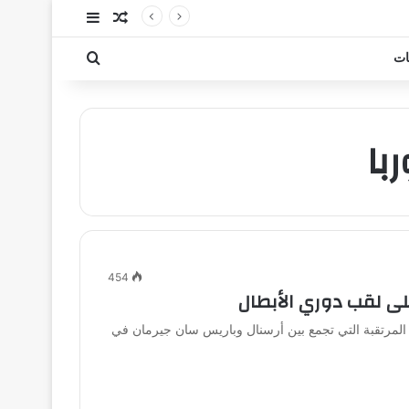
مقال عشوائي
إضافة عمود جا
بحث عن
ات
با
454
لى لقب دوري الأبطال
المرتقبة التي تجمع بين أرسنال وباريس سان جيرمان في