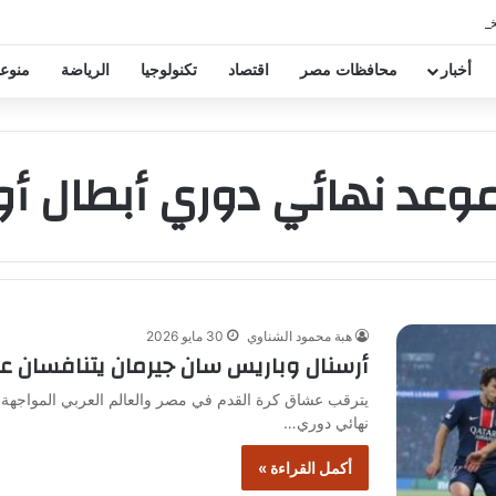
خفيض عقود زيزو والشناوي
أخبار
محافظات مصر
اقتصاد
تكنولوجيا
الرياضة
منوع
وعد نهائي دوري أبطال أور
هبة محمود الشناوي
30 مايو 2026
أرسنال وباريس سان جيرمان يتنافسان ع
يترقب عشاق كرة القدم في مصر والعالم العربي المواجهة 
نهائي دوري…
أكمل القراءة »