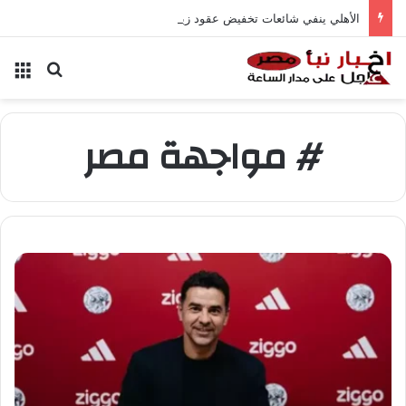
الأهلي ينفي شائعات تخفيض عقود زيزو والشناوي
بحث عن
الق
# مواجهة مصر