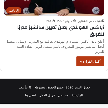
الرياضة
هبة محمود الشناوي
2 يونيو 2026
254
أياكس الهولندي يعلن تعيين سانشيز مدربًا
للفريق
أعلن نادي أياكس أمستردام الهولندي تعاقده مع المدرب الإسباني ميشيل
أنخيل سانشيز مونيوز المعروف باسم ميشيل لتولي القيادة الفنية
للفريق…
أكمل القراءة »
حقوق النشر 2026، جميع الحقوق محفوظة © نبأ مصر
الرئيسية
من نحن
فريق العمل
اتصل بنا