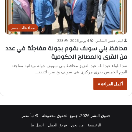
محافظات مصر
ليلى حسن الشامي
4 يونيو 2026
228
محافظ بني سويف يقوم بجولة مفاجئة في عدد
من القرى والمصالح الحكومية
نفذ اللواء عبد الله عبد العزيز محافظ بني سويف جولة ميدانية مفاجئة
اليوم الخميس بقرى مركزي بني سويف وناصر، لتفقد…
أكمل القراءة »
حقوق النشر 2026، جميع الحقوق محفوظة © نبأ مصر
الرئيسية
من نحن
فريق العمل
اتصل بنا