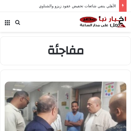
الأهلي ينفي شائعات تخفيض عقود زيزو والشناوي
بحث عن
الق
مفاجئة