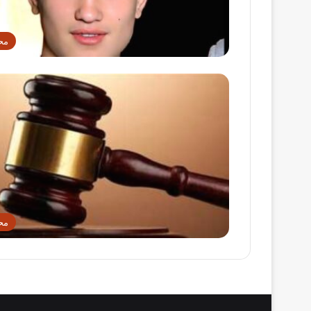
مح
مح