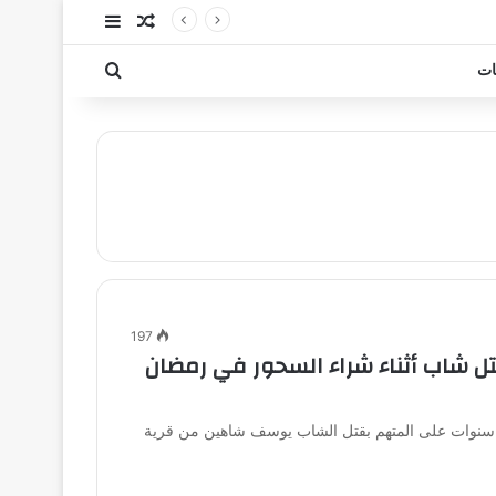
مقال عشوائي
إضافة عمود جا
بحث عن
ات
197
 شاب أثناء شراء السحور في رمضان
كمت محكمة جنايات شبين الكوم في المنوفية بالسجن 7 سنوات على المتهم بقتل الشاب يوسف شاهين من قرية