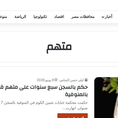
خفيض عقود زيزو والشناوي
أخبار
محافظات مصر
اقتصاد
تكنولوجيا
الرياضة
منوع
متهم
ليلى حسن الشامي
9 يونيو 2026
حكم بالسجن سبع سنوات على متهم قتل
بالمنوفية
ح
شنوان. انهارت…