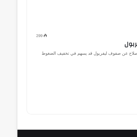
299
ربول
د صلاح عن صفوف ليفربول قد يسهم في تخفيف الضغوط