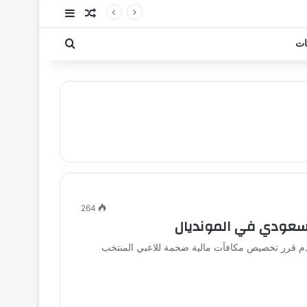
مقال عشوائي
إضافة عمود جا
بحث عن
ات
264
لسعودي في المونديال
دم قرر تخصيص مكافآت مالية ضخمة للاعبي المنتخب