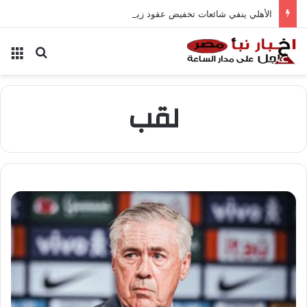
الأهلي ينفي شائعات تخفيض عقود زيزو والشناوي
بحث عن
الق
لقب