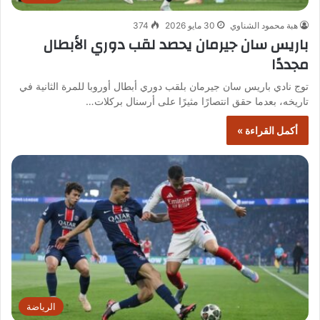
هبة محمود الشناوي
30 مايو 2026
374
باريس سان جيرمان يحصد لقب دوري الأبطال
مجددًا
توج نادي باريس سان جيرمان بلقب دوري أبطال أوروبا للمرة الثانية في
تاريخه، بعدما حقق انتصارًا مثيرًا على أرسنال بركلات…
أكمل القراءة »
الرياضة