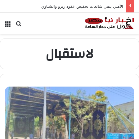
الأهلي ينفي شائعات تخفيض عقود زيزو والشناوي
بحث عن
الق
لاستقبال