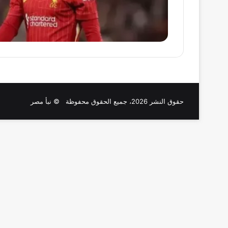
حقوق النشر 2026، جميع الحقوق محفوظة © نبأ مصر