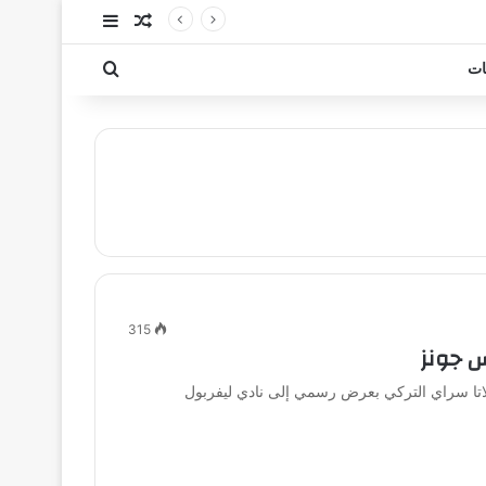
مقال عشوائي
إضافة عمود جا
بحث عن
ات
315
س جونز
لاتا سراي التركي بعرض رسمي إلى نادي ليفربول