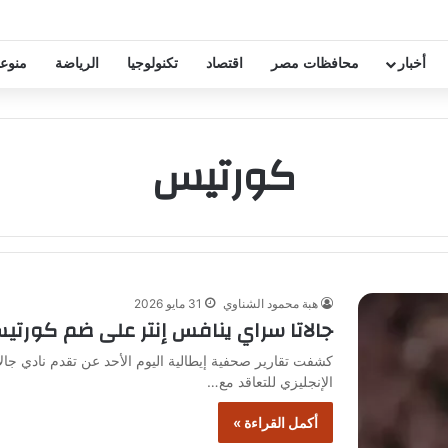
خفيض عقود زيزو والشناوي
أخبار
محافظات مصر
اقتصاد
تكنولوجيا
الرياضة
منوع
كورتيس
هبة محمود الشناوي
31 مايو 2026
جالاتا سراي ينافس إنتر على ضم كورتي
كشفت تقارير صحفية إيطالية اليوم الأحد عن تقدم نادي جا
الإنجليزي للتعاقد مع…
أكمل القراءة »