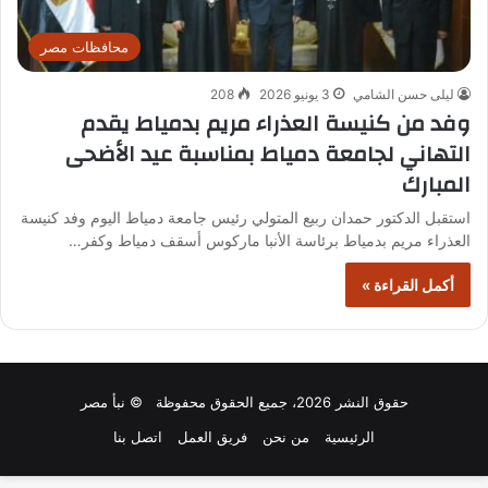
محافظات مصر
ليلى حسن الشامي
3 يونيو 2026
208
وفد من كنيسة العذراء مريم بدمياط يقدم
التهاني لجامعة دمياط بمناسبة عيد الأضحى
المبارك
استقبل الدكتور حمدان ربيع المتولي رئيس جامعة دمياط اليوم وفد كنيسة
العذراء مريم بدمياط برئاسة الأنبا ماركوس أسقف دمياط وكفر…
أكمل القراءة »
حقوق النشر 2026، جميع الحقوق محفوظة © نبأ مصر
الرئيسية
من نحن
فريق العمل
اتصل بنا