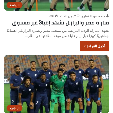
الرياضة
هبة محمود الشناوي
2 يونيو 2026
236
مباراة مصر والبرازيل تشهد إقبالاً غير مسبوق
تشهد المباراة الودية المرتقبة بين منتخب مصر ونظيره البرازيلي اهتمامًا
جماهيريًا كبيرًا قبل أيام قليلة من موعد انطلاقها في إطار…
أكمل القراءة »
الرياضة