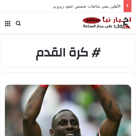
الأهلي ينفي شائعات تخفيض عقود زيزو والشناوي
بحث عن
الق
# كرة القدم