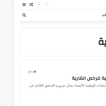
مقال عشوائي
إضافة عمود جا
بحث عن
ات
ة
311
ية للرخص القارية
الاتحادات الوطنية الأعضاء بشأن ضرورة التدقيق الكامل في