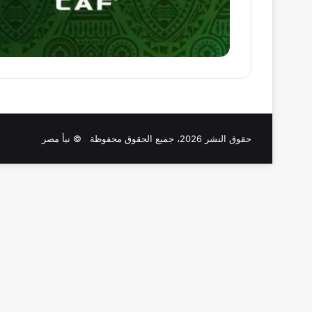
حقوق النشر 2026، جميع الحقوق محفوظة © نبأ مصر