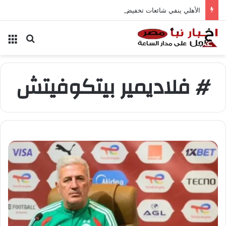
الأهلي ينفي شائعات تخفيض عقود زيزو والشناوي
بحث عن
الق
# فلاديمير بيتكوفيتش