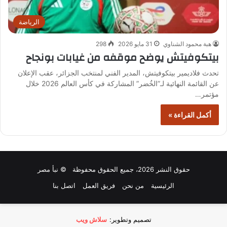
الرياضة
هبة محمود الشناوي
31 مايو 2026
298
بيتكوفيتش يوضح موقفه من غيابات بونجاح
تحدث فلاديمير بيتكوفيتش، المدير الفني لمنتخب الجزائر، عقب الإعلان
عن القائمة النهائية لـ”الخُضر” المشاركة في كأس العالم 2026 خلال
مؤتمر…
أكمل القراءة »
حقوق النشر 2026، جميع الحقوق محفوظة © نبأ مصر
الرئيسية
من نحن
فريق العمل
اتصل بنا
تصميم وتطوير:
سلاش ويب