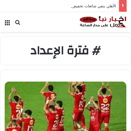
الأهلي ينفي شائعات تخفيض عقود زيزو والشناوي
بحث عن
الق
# فترة الإعداد