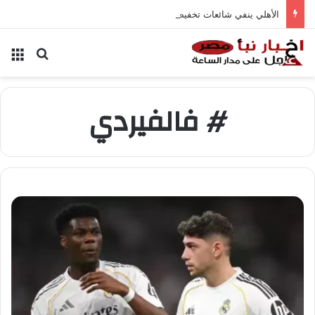
الأهلي ينفي شائعات تخفيض عقود زيزو والشناوي
بحث عن
الق
# فالفيردي