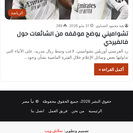
الرياضة
هبة محمود الشناوي
31 مايو 2026
289
تشواميني يوضح موقفه من الشائعات حول
فالفيردي
رد الفرنسي أوريلين تشواميني، لاعب وسط ريال مدريد، على الأنباء التي
تداولتها بعض وسائل الإعلام خلال الفترة الماضية بشأن وجود…
أكمل القراءة »
حقوق النشر 2026، جميع الحقوق محفوظة © نبأ مصر
الرئيسية
من نحن
فريق العمل
اتصل بنا
تصميم وتطوير:
سلاش ويب