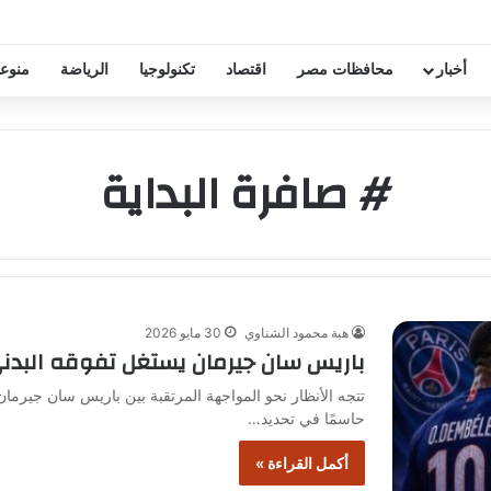
خفيض عقود زيزو والشناوي
أخبار
محافظات مصر
اقتصاد
تكنولوجيا
الرياضة
منوع
# صافرة البداية
هبة محمود الشناوي
30 مايو 2026
باريس سان جيرمان يستغل تفوقه البدني
تتجه الأنظار نحو المواجهة المرتقبة بين باريس سان جيرمان 
حاسمًا في تحديد…
أكمل القراءة »