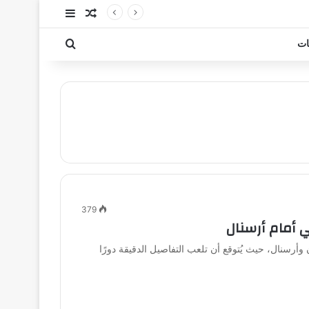
مقال عشوائي
إضافة عمود جا
بحث عن
ات
379
 أمام أرسنال
وأرسنال، حيث يُتوقع أن تلعب التفاصيل الدقيقة دورًا