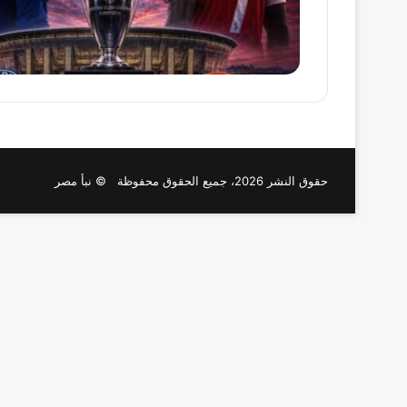
حقوق النشر 2026، جميع الحقوق محفوظة © نبأ مصر