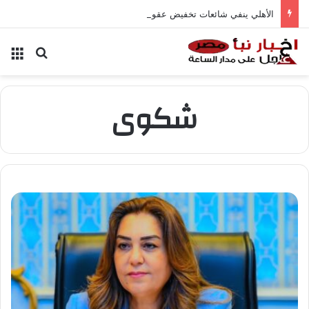
الأهلي ينفي شائعات تخفيض عقود زيزو والشناوي
بحث عن
الق
شكوى