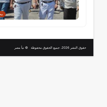
مح
حقوق النشر 2026، جميع الحقوق محفوظة © نبأ مصر