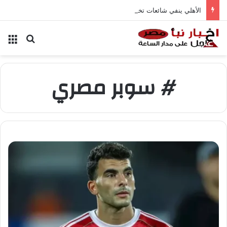
الأهلي ينفي شائعات تخفيض عقود زيزو والشناوي
بحث عن
الق
# سوبر مصري