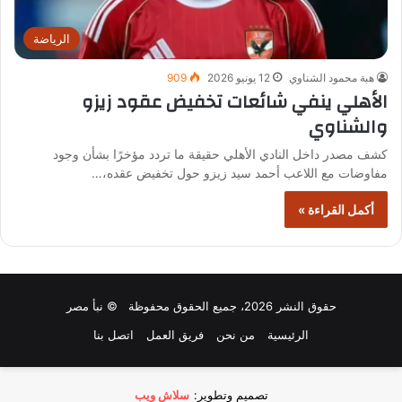
الرياضة
هبة محمود الشناوي
12 يونيو 2026
909
الأهلي ينفي شائعات تخفيض عقود زيزو
والشناوي
كشف مصدر داخل النادي الأهلي حقيقة ما تردد مؤخرًا بشأن وجود
مفاوضات مع اللاعب أحمد سيد زيزو حول تخفيض عقده،…
أكمل القراءة »
حقوق النشر 2026، جميع الحقوق محفوظة © نبأ مصر
الرئيسية
من نحن
فريق العمل
اتصل بنا
تصميم وتطوير:
سلاش ويب