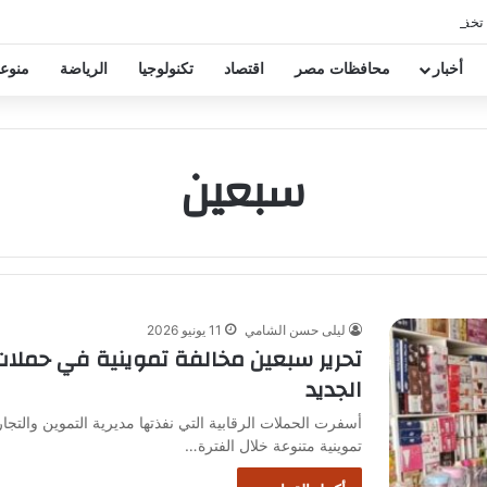
 تخفيض عقود زيزو والشناوي
أخبار
محافظات مصر
اقتصاد
تكنولوجيا
الرياضة
منوع
سبعين
ليلى حسن الشامي
11 يونيو 2026
تحرير سبعين مخالفة تموينية في حملا
الجديد
تموينية متنوعة خلال الفترة…