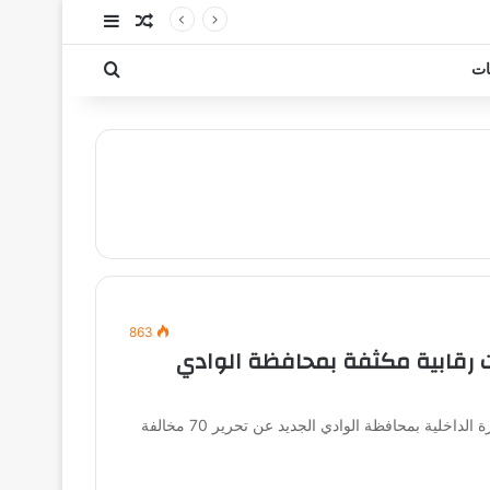
مقال عشوائي
إضافة عمود جا
بحث عن
ات
863
ت رقابية مكثفة بمحافظة الوادي
أسفرت الحملات الرقابية التي نفذتها مديرية التموين والتجارة الداخلية بمحافظة الوادي الجديد عن تحرير 70 مخالفة