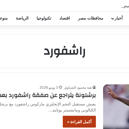
فيض عقود زيزو والشناوي
أخبار
محافظات مصر
اقتصاد
تكنولوجيا
الرياضة
منوع
راشفورد
هبة محمود الشناوي
3 يونيو 2026
برشلونة يتراجع عن صفقة راشفورد بع
يعيش مستقبل النجم الإنجليزي ماركوس راشفورد مع برشلونة
الكتالوني ومانشستر يونايتد…
أكمل القراءة »