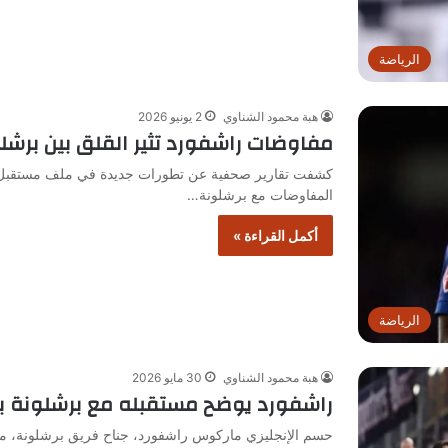
الرياضة
هبة محمود الشناوي
2 يونيو 2026
مفاوضات راشفورد تثير القلق بين برشلو
كشفت تقارير صحفية عن تطورات جديدة في ملف مستقبل م
المفاوضات مع برشلونة…
أكمل القراءة »
الرياضة
هبة محمود الشناوي
30 مايو 2026
راشفورد يوضح مستقبله مع برشلونة 
حسم الإنجليزي ماركوس راشفورد، جناح فريق برشلونة، موقف