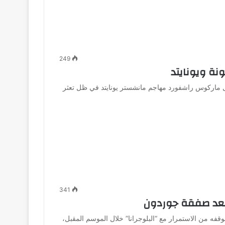
249
نة ويونايتد
اركوس راشفورد مهاجم مانشستر يونايتد في ظل تعثر
341
بعد صفقة جوردون
ه من الاستمرار مع “البلوجرانا” خلال الموسم المقبل،