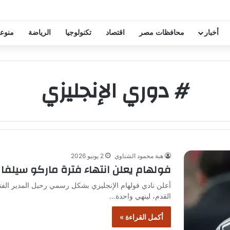
فيض عقود زيزو والشناوي
أخبار
محافظات مصر
اقتصاد
تكنولوجيا
الرياضة
منوع
# دوري الإنجليزي
هبة محمود الشناوي
2 يونيو 2026
فولهام يعلن انتهاء فترة ماركو سيلفا ا
أعلن نادي فولهام الإنجليزي بشكل رسمي رحيل المدير الفني
القدم، لينهي واحدة…
أكمل القراءة »