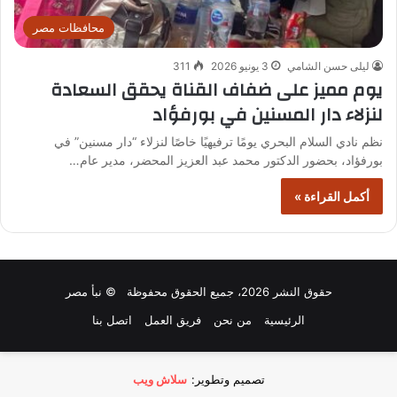
محافظات مصر
ليلى حسن الشامي
3 يونيو 2026
311
يوم مميز على ضفاف القناة يحقق السعادة
لنزلاء دار المسنين في بورفؤاد
نظم نادي السلام البحري يومًا ترفيهيًا خاصًا لنزلاء “دار مسنين” في
بورفؤاد، بحضور الدكتور محمد عبد العزيز المحضر، مدير عام…
أكمل القراءة »
حقوق النشر 2026، جميع الحقوق محفوظة © نبأ مصر
الرئيسية
من نحن
فريق العمل
اتصل بنا
تصميم وتطوير:
سلاش ويب