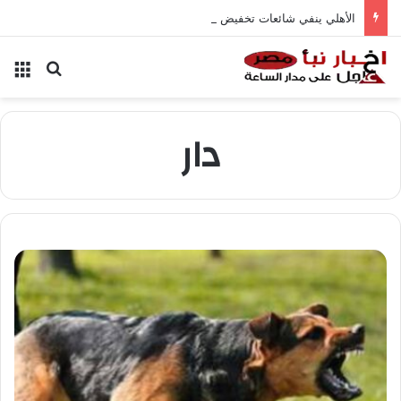
الأهلي ينفي شائعات تخفيض عقود زيزو والشناوي
بحث عن
الق
دار