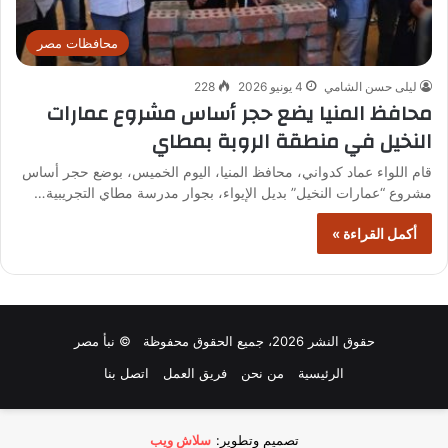
محافظات مصر
ليلى حسن الشامي
4 يونيو 2026
228
محافظ المنيا يضع حجر أساس مشروع عمارات
النخيل في منطقة الروبة بمطاي
قام اللواء عماد كدواني، محافظ المنيا، اليوم الخميس، بوضع حجر أساس
مشروع “عمارات النخيل” بديل الإيواء، بجوار مدرسة مطاي التجريبية…
أكمل القراءة »
حقوق النشر 2026، جميع الحقوق محفوظة © نبأ مصر
الرئيسية
من نحن
فريق العمل
اتصل بنا
تصميم وتطوير:
سلاش ويب