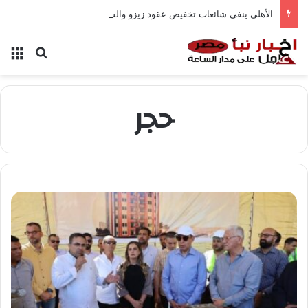
الأهلي ينفي شائعات تخفيض عقود زيزو والشناوي
بحث عن
الق
حجر