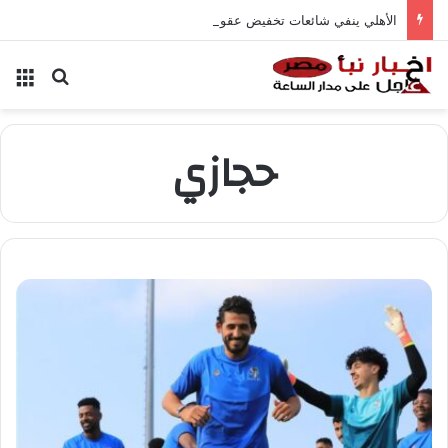
الأهلي ينفي شائعات تخفيض عقود زيزو والشناوي
بحث عن
الق
حجازي