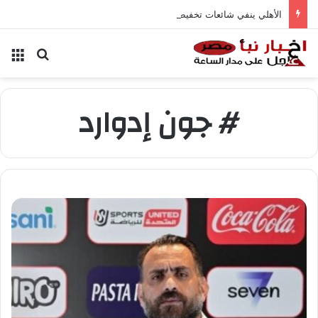
الأهلي ينفي شائعات تخفيض عقود زيزو والشناوي
بحث عن
الق
# جون إدوارد