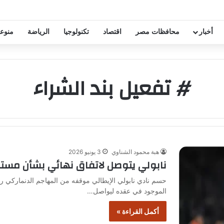
خفيض عقود زيزو والشناوي
أخبار
محافظات مصر
اقتصاد
تكنولوجيا
الرياضة
منوع
# تفعيل بند الشراء
هبة محمود الشناوي
3 يونيو 2026
نابولي يتوصل لاتفاق نهائي بشأن مست
حسم نادي نابولي الإيطالي موقفه من المهاجم الدنماركي را
الموجود في عقده ليواصل…
أكمل القراءة »