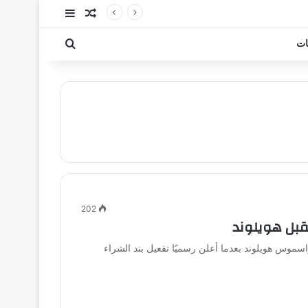
مقال عشوائي
إضافة عمود جا
بحث عن
ات
202
قبل هويلوند
سموس هويلوند بعدما أعلن رسميًا تفعيل بند الشراء