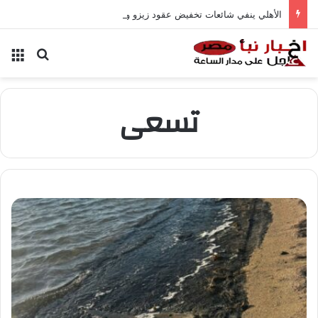
الأهلي ينفي شائعات تخفيض عقود زيزو والشناوي
بحث عن
الق
تسعى