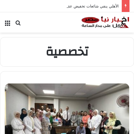
الأهلي ينفي شائعات تخفيض عقود زيزو والشناوي
بحث عن
الق
تخصصية