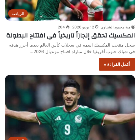
الرياضة
هبة محمود الشناوي
12 يونيو 2026
204
المكسيك تحقق إنجازاً تاريخياً في افتتاح البطولة
سجل منتخب المكسيك اسمه في سجلات كأس العالم بعدما أحرز هدفه
في شباك جنوب أفريقيا خلال مباراة افتتاح مونديال 2026…
أكمل القراءة »