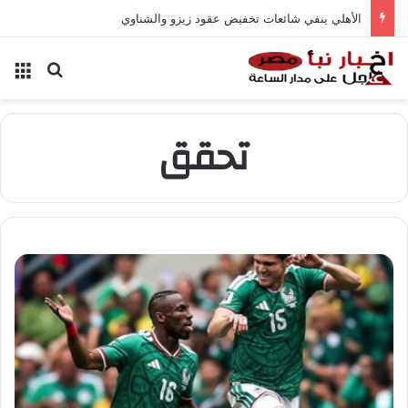
الأهلي ينفي شائعات تخفيض عقود زيزو والشناوي
بحث عن
الق
تحقق