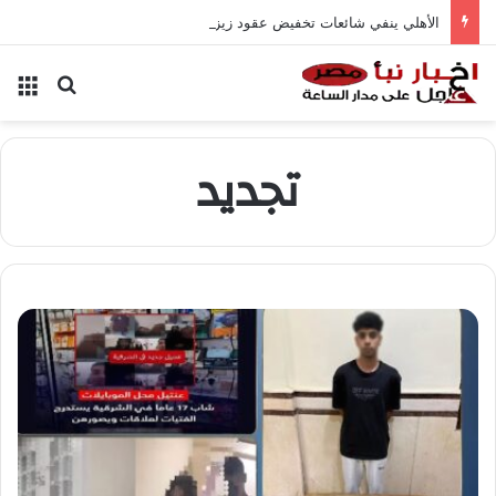
الأهلي ينفي شائعات تخفيض عقود زيزو والشناوي
بحث عن
الق
تجديد