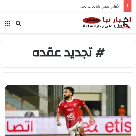
الأهلي ينفي شائعات تخفيض عقود زيزو والشناوي
بحث عن
الق
# تجديد عقده