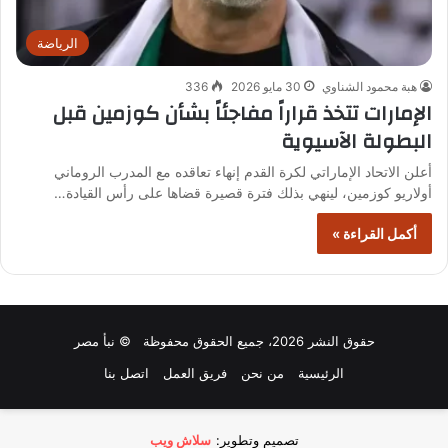
الرياضة
هبة محمود الشناوي
30 مايو 2026
336
الإمارات تتخذ قراراً مفاجئاً بشأن كوزمين قبل
البطولة الآسيوية
أعلن الاتحاد الإماراتي لكرة القدم إنهاء تعاقده مع المدرب الروماني
أولاريو كوزمين، لينهي بذلك فترة قصيرة قضاها على رأس القيادة…
أكمل القراءة »
حقوق النشر 2026، جميع الحقوق محفوظة © نبأ مصر
الرئيسية
من نحن
فريق العمل
اتصل بنا
تصميم وتطوير:
سلاش ويب