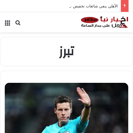
الأهلي ينفي شائعات تخفيض عقود زيزو والشناوي
بحث عن
الق
تبرز