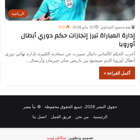
الرياضة
هبة محمود الشناوي
30 مايو 2026
510
إدارة المباراة تبرز إنجازات حكم دوري أبطال
أوروبا
أعرب الحكم الألماني دانيال سيبرت عن سعادته الكبيرة بإدارة نهائي دوري
أبطال أوروبا الذي سيجمع بين باريس سان جيرمان وأرسنال…
أكمل القراءة »
حقوق النشر 2026، جميع الحقوق محفوظة © نبأ مصر
الرئيسية
من نحن
فريق العمل
اتصل بنا
تصميم وتطوير:
سلاش ويب