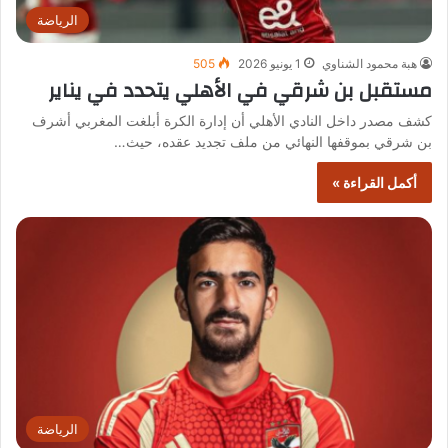
الرياضة
هبة محمود الشناوي
1 يونيو 2026
505
مستقبل بن شرقي في الأهلي يتحدد في يناير
كشف مصدر داخل النادي الأهلي أن إدارة الكرة أبلغت المغربي أشرف
بن شرقي بموقفها النهائي من ملف تجديد عقده، حيث…
أكمل القراءة »
الرياضة