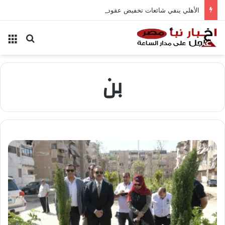
الأهلي ينفي شائعات تخفيض عقود زيزو والشناوي
بحث عن
الق
بن