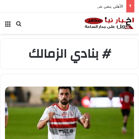
الأهلي ينفي شائعات تخفيض عقود زيزو والشناوي
بحث عن
الق
# بنادي الزمالك