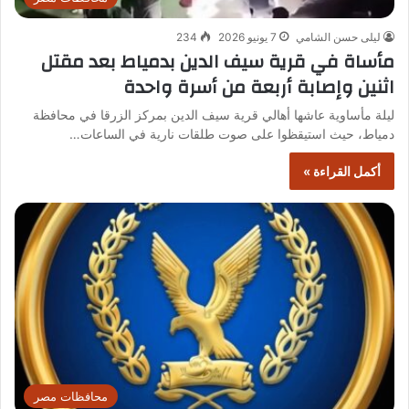
ليلى حسن الشامي
7 يونيو 2026
234
مأساة في قرية سيف الدين بدمياط بعد مقتل
اثنين وإصابة أربعة من أسرة واحدة
ليلة مأساوية عاشها أهالي قرية سيف الدين بمركز الزرقا في محافظة
دمياط، حيث استيقظوا على صوت طلقات نارية في الساعات…
أكمل القراءة »
محافظات مصر