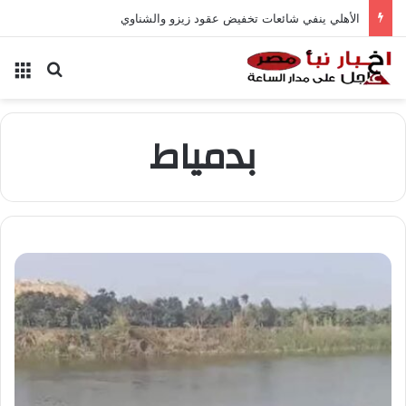
الأهلي ينفي شائعات تخفيض عقود زيزو والشناوي
بحث عن
الق
بدمياط