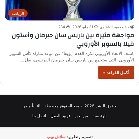
الرياضة
هبة محمود الشناوي
31 مايو 2026
284
مواجهة مثيرة بين باريس سان جيرمان وأستون
فيلا بالسوبر الأوروبي
كشف الاتحاد الأوروبي لكرة القدم “يويفا” عن موعد مباراة كأس السوبر
الأوروبي، التي ستجمع بين باريس سان جيرمان الفرنسي، بطل…
أكمل القراءة »
حقوق النشر 2026، جميع الحقوق محفوظة © نبأ مصر
الرئيسية
من نحن
فريق العمل
اتصل بنا
تصميم وتطوير:
سلاش ويب