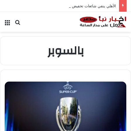
الأهلي ينفي شائعات تخفيض عقود زيزو والشناوي
بحث عن
الق
بالسوبر