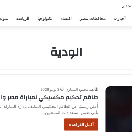
 تخفيض عقود زيزو والشناوي
أخبار
محافظات مصر
اقتصاد
تكنولوجيا
الرياضة
منوع
الودية
هبة محمود الشناوي
3 يونيو 2026
طاقم تحكيم مكسيكي لمباراة مصر والبر
أُعلن رسميًا عن الطاقم التحكيمي المكلف بإدارة المباراة ا
تأتي ضمن استعدادات المنتخبين…
أكمل القراءة »