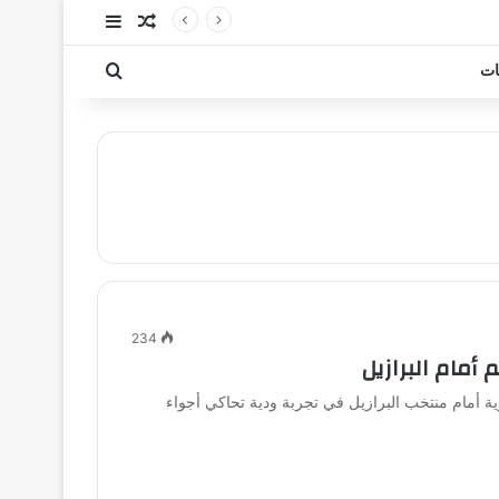
مقال عشوائي
إضافة عمود جا
بحث عن
ات
234
مام البرازيل
أمام منتخب البرازيل في تجربة ودية تحاكي أجواء