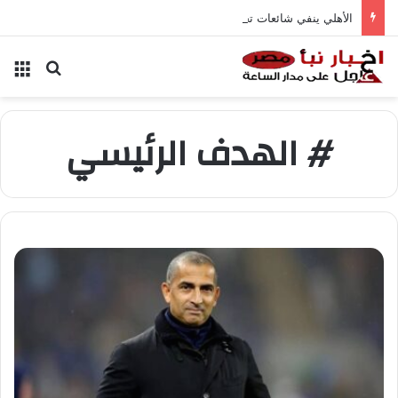
الأهلي ينفي شائعات تخفيض عقود زيزو والشناوي
بحث عن
الق
# الهدف الرئيسي