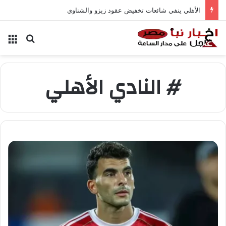
الأهلي ينفي شائعات تخفيض عقود زيزو والشناوي
بحث عن
الق
# النادي الأهلي