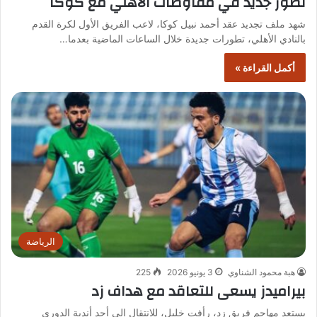
تطور جديد في مفاوضات الأهلي مع كوكا
شهد ملف تجديد عقد أحمد نبيل كوكا، لاعب الفريق الأول لكرة القدم
بالنادي الأهلي، تطورات جديدة خلال الساعات الماضية بعدما…
أكمل القراءة »
الرياضة
هبة محمود الشناوي
3 يونيو 2026
225
بيراميدز يسعى للتعاقد مع هداف زد
يستعد مهاجم فريق زد، رأفت خليل، للانتقال إلى أحد أندية الدوري