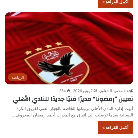
أكمل القراءة »
الرياضة
هبة محمود الشناوي
2 يونيو 2026
264
تعيين “رمضونا” مديرًا فنيًا جديدًا للنادي الأهلي
أنهت إدارة النادي الأهلي ترتيباتها الخاصة بالجهاز الفني لفريق الكرة
النسائية بعدما توصلت إلى اتفاق مع المدرب أحمد رمضان المعروف…
أكمل القراءة »