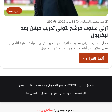
الرياضة
هبة محمود الشناوي
31 مايو 2026
299
آرني سلوت مرشح لتولي تدريب ميلان بعد
ليفربول
دخل المدرب آرني سلوت دائرة المرشحين لتولي القيادة الفنية لنادي إيه
سي ميلان بعد أيام قليلة من رحيله عن ليفربول…
أكمل القراءة »
حقوق النشر 2026، جميع الحقوق محفوظة © نبأ مصر
الرئيسية
من نحن
فريق العمل
اتصل بنا
تصميم وتطوير:
سلاش ويب