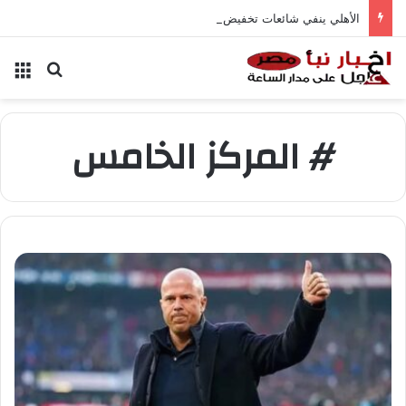
الأهلي ينفي شائعات تخفيض عقود زيزو والشناوي
بحث عن
الق
# المركز الخامس