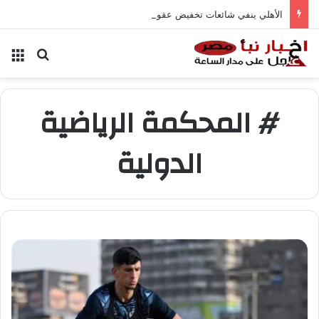
الأهلي ينفي شائعات تخفيض عقود زيزو والشناوي
بحث عن
الق
# المحكمة الرياضية
الدولية