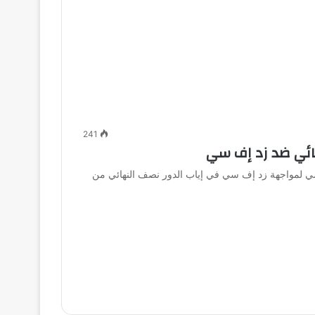
241
ائي ضد زد إف سي
سي لمواجهة زد إف سي في إياب الدور نصف النهائي من