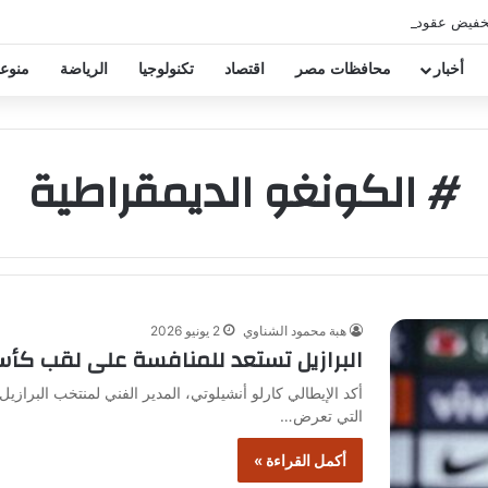
خفيض عقود زيزو والشناوي
أخبار
محافظات مصر
اقتصاد
تكنولوجيا
الرياضة
منوع
# الكونغو الديمقراطية
هبة محمود الشناوي
2 يونيو 2026
البرازيل تستعد للمنافسة على لقب كأس الع
أكد الإيطالي كارلو أنشيلوتي، المدير الفني لمنتخب البرازيل،
التي تعرض…
أكمل القراءة »