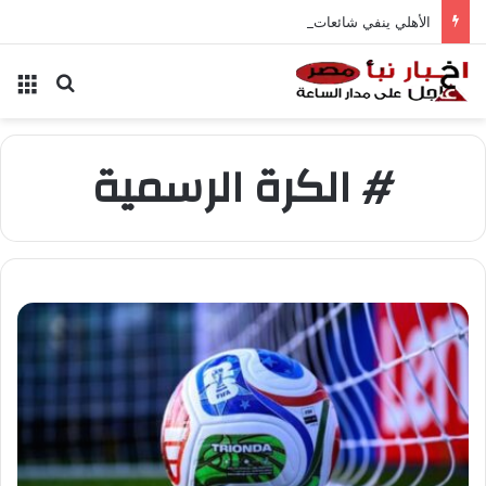
الأهلي ينفي شائعات تخفيض عقود زيزو والشناوي
بحث عن
الق
# الكرة الرسمية