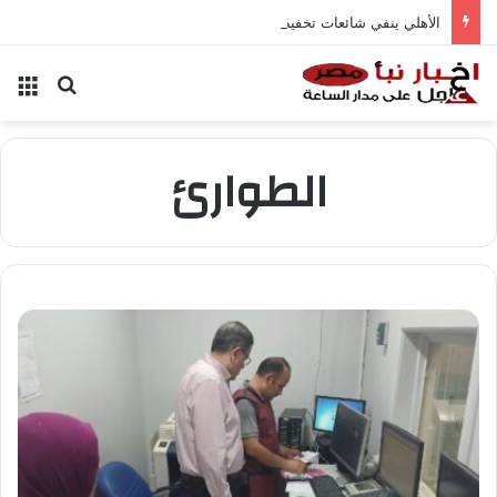
الأهلي ينفي شائعات تخفيض عقود زيزو والشناوي
بحث عن
الق
الطوارئ