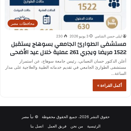
محافظات مصر
ليلى حسن الشامي
3 يونيو 2026
230
مستشفى الطوارئ الجامعي بسوهاج يستقبل
1522 مريضا ويجري 261 عملية خلال عيد الأضحى
أعلن الدكتور حسان النعماني، رئيس جامعة سوهاج، عن استمرار
مستشفى الطوارئ الجامعي في تقديم خدماته الطبية والعلاجية على مدار
الساعة…
أكمل القراءة »
حقوق النشر 2026، جميع الحقوق محفوظة © نبأ مصر
الرئيسية
من نحن
فريق العمل
اتصل بنا