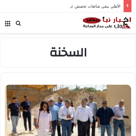
الأهلي ينفي شائعات تخفيض عقود زيزو والشناوي
بحث عن
الق
السخنة