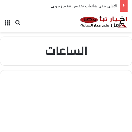
الأهلي ينفي شائعات تخفيض عقود زيزو والشناوي
بحث عن
الق
الساعات